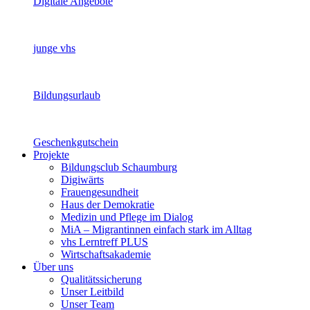
Digitale Angebote
junge vhs
Bildungsurlaub
Geschenkgutschein
Projekte
Bildungsclub Schaumburg
Digiwärts
Frauengesundheit
Haus der Demokratie
Medizin und Pflege im Dialog
MiA – Migrantinnen einfach stark im Alltag
vhs Lerntreff PLUS
Wirtschaftsakademie
Über uns
Qualitätssicherung
Unser Leitbild
Unser Team