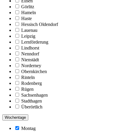
Eilsen
Görlitz
Hameln
Haste
Hessisch Oldendorf
Lauenau
Leipzig
Lernförderung
Lindhorst
Nenndorf
Nienstädt
Norderney
Obernkirchen
Rinteln
Rodenberg
Rügen
Sachsenhagen
Stadthagen
Überörtlich
Wochentage
Montag