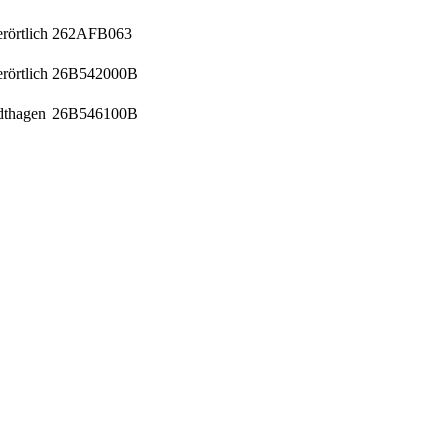
rörtlich
262AFB063
rörtlich
26B542000B
dthagen
26B546100B