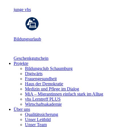
junge vhs
Bildungsurlaub
Geschenkgutschein
Projekte
Bildungsclub Schaumburg
Digiwärts
Frauengesundheit
Haus der Demokratie
Medizin und Pflege im Dialog
MiA – Migrantinnen einfach stark im Alltag
vhs Lerntreff PLUS
Wirtschaftsakademie
Über uns
Qualitätssicherung
Unser Leitbild
Unser Team