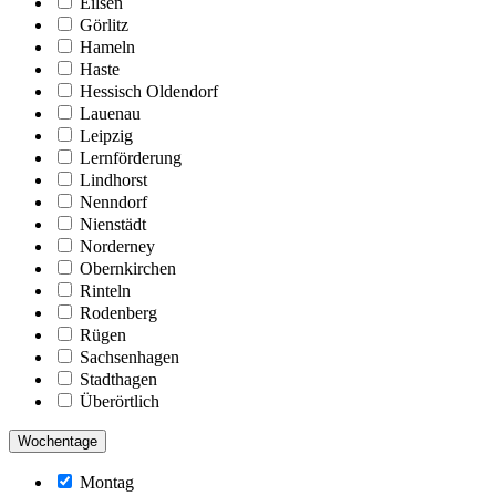
Eilsen
Görlitz
Hameln
Haste
Hessisch Oldendorf
Lauenau
Leipzig
Lernförderung
Lindhorst
Nenndorf
Nienstädt
Norderney
Obernkirchen
Rinteln
Rodenberg
Rügen
Sachsenhagen
Stadthagen
Überörtlich
Wochentage
Montag