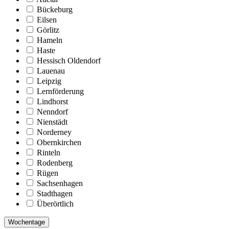
Bückeburg
Eilsen
Görlitz
Hameln
Haste
Hessisch Oldendorf
Lauenau
Leipzig
Lernförderung
Lindhorst
Nenndorf
Nienstädt
Norderney
Obernkirchen
Rinteln
Rodenberg
Rügen
Sachsenhagen
Stadthagen
Überörtlich
Wochentage