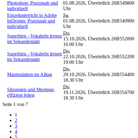
Photoshop: Praxisnah und
01.08.2026,
Überörtlich
26B549800
individuell
Uhr
Einzelunterricht in Adobe
Sa.
InDesign: Praxisnah und
01.08.2026,
Überörtlich
26B549900
individuell
Uhr
Do.
Superhirn - Vokabeln lernen
15.10.2026,
Überörtlich
26B552000
im Sekundentakt
16.00 Uhr
Do.
Superhirn - Vokabeln lernen
22.10.2026,
Überörtlich
26B552200
im Sekundentakt
19.00 Uhr
Do.
Manipulation im Alltag
29.10.2026,
Überörtlich
26B554400
18.30 Uhr
Do.
Sitzungen und Meetings
19.11.2026,
Überörtlich
26B554700
effizient leiten
18.30 Uhr
Seite 1 von 7
1
2
3
4
5