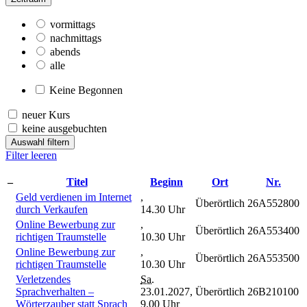
vormittags
nachmittags
abends
alle
Keine Begonnen
neuer Kurs
keine ausgebuchten
Auswahl filtern
Filter leeren
–
Titel
Beginn
Ort
Nr.
Geld verdienen im Internet
,
Überörtlich
26A552800
durch Verkaufen
14.30 Uhr
Online Bewerbung zur
,
Überörtlich
26A553400
richtigen Traumstelle
10.30 Uhr
Online Bewerbung zur
,
Überörtlich
26A553500
richtigen Traumstelle
10.30 Uhr
Verletzendes
Sa.
Sprachverhalten –
23.01.2027,
Überörtlich
26B210100
Wörterzauber statt Sprach
9.00 Uhr