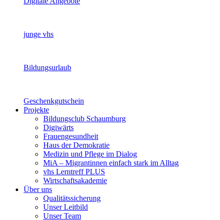
Digitale Angebote
junge vhs
Bildungsurlaub
Geschenkgutschein
Projekte
Bildungsclub Schaumburg
Digiwärts
Frauengesundheit
Haus der Demokratie
Medizin und Pflege im Dialog
MiA – Migrantinnen einfach stark im Alltag
vhs Lerntreff PLUS
Wirtschaftsakademie
Über uns
Qualitätssicherung
Unser Leitbild
Unser Team