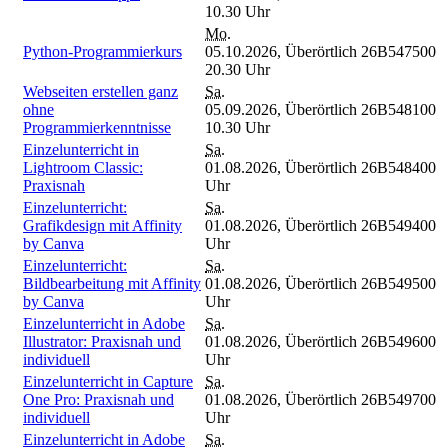
10.30 Uhr
Mo.
Python-Programmierkurs
05.10.2026,
Überörtlich
26B547500
20.30 Uhr
Webseiten erstellen ganz
Sa.
ohne
05.09.2026,
Überörtlich
26B548100
Programmierkenntnisse
10.30 Uhr
Einzelunterricht in
Sa.
Lightroom Classic:
01.08.2026,
Überörtlich
26B548400
Praxisnah
Uhr
Einzelunterricht:
Sa.
Grafikdesign mit Affinity
01.08.2026,
Überörtlich
26B549400
by Canva
Uhr
Einzelunterricht:
Sa.
Bildbearbeitung mit Affinity
01.08.2026,
Überörtlich
26B549500
by Canva
Uhr
Einzelunterricht in Adobe
Sa.
Illustrator: Praxisnah und
01.08.2026,
Überörtlich
26B549600
individuell
Uhr
Einzelunterricht in Capture
Sa.
One Pro: Praxisnah und
01.08.2026,
Überörtlich
26B549700
individuell
Uhr
Einzelunterricht in Adobe
Sa.