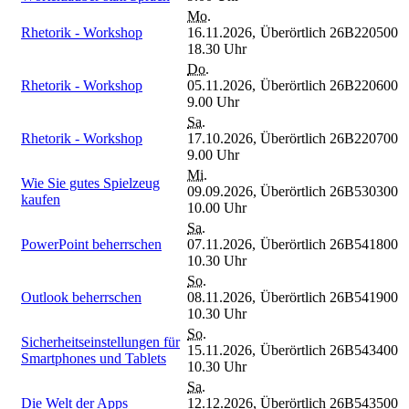
Mo.
Rhetorik - Workshop
16.11.2026,
Überörtlich
26B220500
18.30 Uhr
Do.
Rhetorik - Workshop
05.11.2026,
Überörtlich
26B220600
9.00 Uhr
Sa.
Rhetorik - Workshop
17.10.2026,
Überörtlich
26B220700
9.00 Uhr
Mi.
Wie Sie gutes Spielzeug
09.09.2026,
Überörtlich
26B530300
kaufen
10.00 Uhr
Sa.
PowerPoint beherrschen
07.11.2026,
Überörtlich
26B541800
10.30 Uhr
So.
Outlook beherrschen
08.11.2026,
Überörtlich
26B541900
10.30 Uhr
So.
Sicherheitseinstellungen für
15.11.2026,
Überörtlich
26B543400
Smartphones und Tablets
10.30 Uhr
Sa.
Die Welt der Apps
12.12.2026,
Überörtlich
26B543500