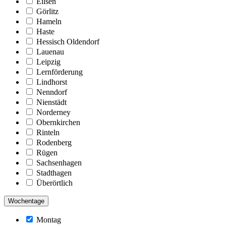
Eilsen
Görlitz
Hameln
Haste
Hessisch Oldendorf
Lauenau
Leipzig
Lernförderung
Lindhorst
Nenndorf
Nienstädt
Norderney
Obernkirchen
Rinteln
Rodenberg
Rügen
Sachsenhagen
Stadthagen
Überörtlich
Wochentage
Montag