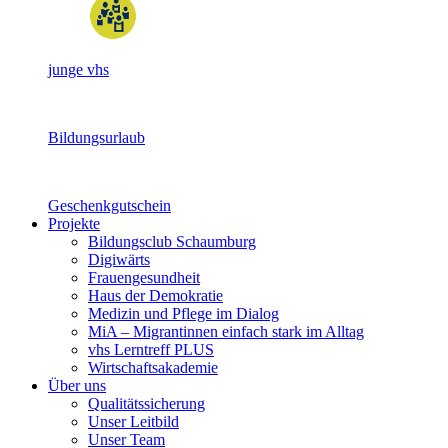
junge vhs
Bildungsurlaub
Geschenkgutschein
Projekte
Bildungsclub Schaumburg
Digiwärts
Frauengesundheit
Haus der Demokratie
Medizin und Pflege im Dialog
MiA – Migrantinnen einfach stark im Alltag
vhs Lerntreff PLUS
Wirtschaftsakademie
Über uns
Qualitätssicherung
Unser Leitbild
Unser Team