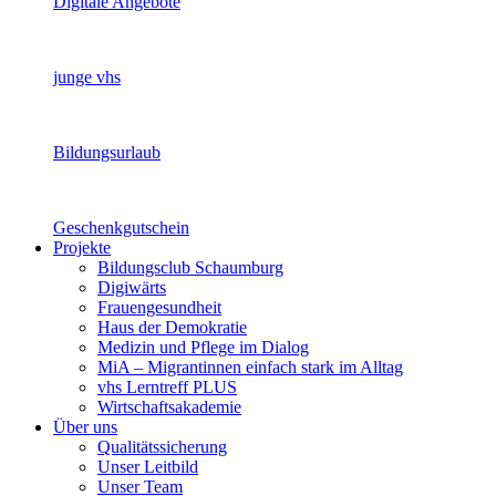
Digitale Angebote
junge vhs
Bildungsurlaub
Geschenkgutschein
Projekte
Bildungsclub Schaumburg
Digiwärts
Frauengesundheit
Haus der Demokratie
Medizin und Pflege im Dialog
MiA – Migrantinnen einfach stark im Alltag
vhs Lerntreff PLUS
Wirtschaftsakademie
Über uns
Qualitätssicherung
Unser Leitbild
Unser Team