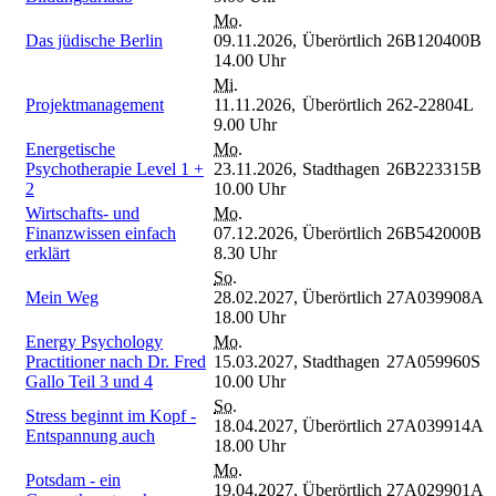
Mo.
Das jüdische Berlin
09.11.2026,
Überörtlich
26B120400B
14.00 Uhr
Mi.
Projektmanagement
11.11.2026,
Überörtlich
262-22804L
9.00 Uhr
Energetische
Mo.
Psychotherapie Level 1 +
23.11.2026,
Stadthagen
26B223315B
2
10.00 Uhr
Wirtschafts- und
Mo.
Finanzwissen einfach
07.12.2026,
Überörtlich
26B542000B
erklärt
8.30 Uhr
So.
Mein Weg
28.02.2027,
Überörtlich
27A039908A
18.00 Uhr
Energy Psychology
Mo.
Practitioner nach Dr. Fred
15.03.2027,
Stadthagen
27A059960S
Gallo Teil 3 und 4
10.00 Uhr
So.
Stress beginnt im Kopf -
18.04.2027,
Überörtlich
27A039914A
Entspannung auch
18.00 Uhr
Mo.
Potsdam - ein
19.04.2027,
Überörtlich
27A029901A