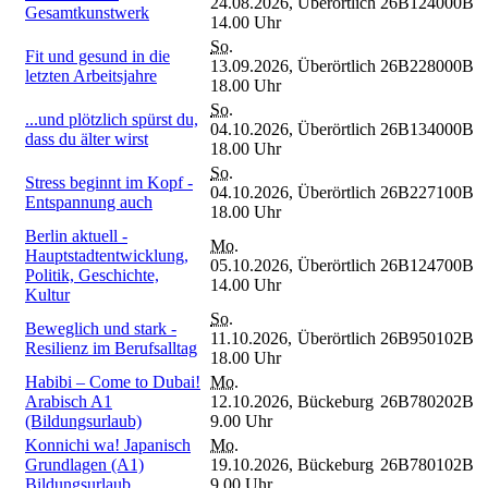
24.08.2026,
Überörtlich
26B124000B
Gesamtkunstwerk
14.00 Uhr
So.
Fit und gesund in die
13.09.2026,
Überörtlich
26B228000B
letzten Arbeitsjahre
18.00 Uhr
So.
...und plötzlich spürst du,
04.10.2026,
Überörtlich
26B134000B
dass du älter wirst
18.00 Uhr
So.
Stress beginnt im Kopf -
04.10.2026,
Überörtlich
26B227100B
Entspannung auch
18.00 Uhr
Berlin aktuell -
Mo.
Hauptstadtentwicklung,
05.10.2026,
Überörtlich
26B124700B
Politik, Geschichte,
14.00 Uhr
Kultur
So.
Beweglich und stark -
11.10.2026,
Überörtlich
26B950102B
Resilienz im Berufsalltag
18.00 Uhr
Habibi – Come to Dubai!
Mo.
Arabisch A1
12.10.2026,
Bückeburg
26B780202B
(Bildungsurlaub)
9.00 Uhr
Konnichi wa! Japanisch
Mo.
Grundlagen (A1)
19.10.2026,
Bückeburg
26B780102B
Bildungsurlaub
9.00 Uhr