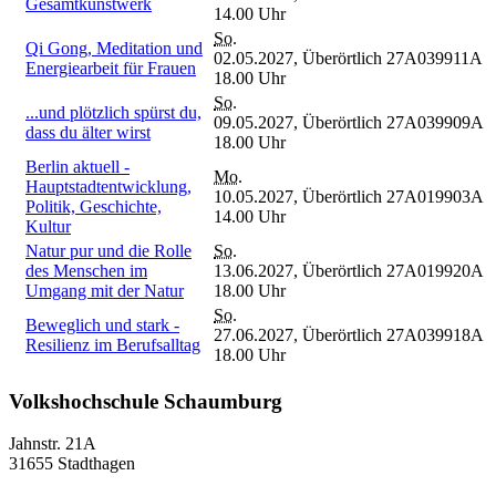
Gesamtkunstwerk
14.00 Uhr
So.
Qi Gong, Meditation und
02.05.2027,
Überörtlich
27A039911A
Energiearbeit für Frauen
18.00 Uhr
So.
...und plötzlich spürst du,
09.05.2027,
Überörtlich
27A039909A
dass du älter wirst
18.00 Uhr
Berlin aktuell -
Mo.
Hauptstadtentwicklung,
10.05.2027,
Überörtlich
27A019903A
Politik, Geschichte,
14.00 Uhr
Kultur
Natur pur und die Rolle
So.
des Menschen im
13.06.2027,
Überörtlich
27A019920A
Umgang mit der Natur
18.00 Uhr
So.
Beweglich und stark -
27.06.2027,
Überörtlich
27A039918A
Resilienz im Berufsalltag
18.00 Uhr
Volkshochschule Schaumburg
Jahnstr. 21A
31655 Stadthagen