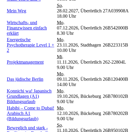
So.
Mein Weg
28.02.2027,
Überörtlich
27A039908A
18.00 Uhr
Wirtschafts- und
Mo.
Finanzwissen einfach
07.12.2026,
Überörtlich
26B542000B
erklärt
8.30 Uhr
Energetische
Mo.
Psychotherapie Level 1 +
23.11.2026,
Stadthagen
26B223315B
2
10.00 Uhr
Mi.
Projektmanagement
11.11.2026,
Überörtlich
262-22804L
9.00 Uhr
Mo.
Das jüdische Berlin
09.11.2026,
Überörtlich
26B120400B
14.00 Uhr
Konnichi wa! Japanisch
Mo.
Grundlagen (A1)
19.10.2026,
Bückeburg
26B780102B
Bildungsurlaub
9.00 Uhr
Habibi – Come to Dubai!
Mo.
Arabisch A1
12.10.2026,
Bückeburg
26B780202B
(Bildungsurlaub)
9.00 Uhr
So.
Beweglich und stark -
11.10.2026,
Überörtlich
26B950102B