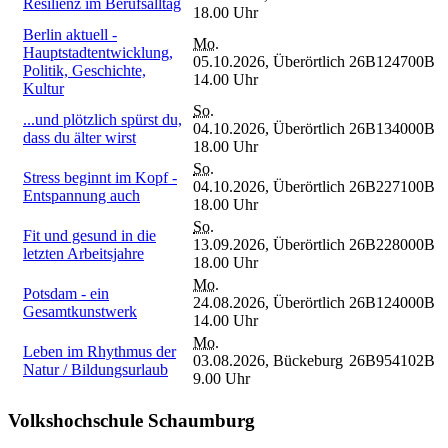
Resilienz im Berufsalltag
18.00 Uhr
Berlin aktuell -
Mo.
Hauptstadtentwicklung,
05.10.2026,
Überörtlich
26B124700B
Politik, Geschichte,
14.00 Uhr
Kultur
So.
...und plötzlich spürst du,
04.10.2026,
Überörtlich
26B134000B
dass du älter wirst
18.00 Uhr
So.
Stress beginnt im Kopf -
04.10.2026,
Überörtlich
26B227100B
Entspannung auch
18.00 Uhr
So.
Fit und gesund in die
13.09.2026,
Überörtlich
26B228000B
letzten Arbeitsjahre
18.00 Uhr
Mo.
Potsdam - ein
24.08.2026,
Überörtlich
26B124000B
Gesamtkunstwerk
14.00 Uhr
Mo.
Leben im Rhythmus der
03.08.2026,
Bückeburg
26B954102B
Natur / Bildungsurlaub
9.00 Uhr
Volkshochschule Schaumburg