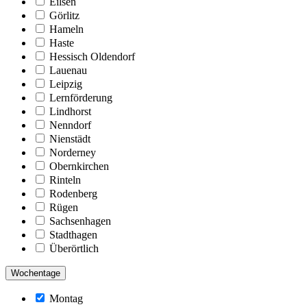
Eilsen
Görlitz
Hameln
Haste
Hessisch Oldendorf
Lauenau
Leipzig
Lernförderung
Lindhorst
Nenndorf
Nienstädt
Norderney
Obernkirchen
Rinteln
Rodenberg
Rügen
Sachsenhagen
Stadthagen
Überörtlich
Wochentage
Montag