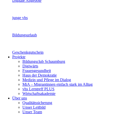
Digitale Angebote
junge vhs
Bildungsurlaub
Geschenkgutschein
Projekte
Bildungsclub Schaumburg
Digiwärts
Frauengesundheit
Haus der Demokratie
Medizin und Pflege im Dialog
MiA – Migrantinnen einfach stark im Alltag
vhs Lerntreff PLUS
Wirtschaftsakademie
Über uns
Qualitätssicherung
Unser Leitbild
Unser Team