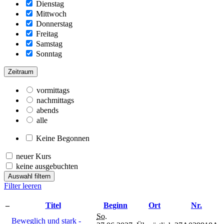
Dienstag
Mittwoch
Donnerstag
Freitag
Samstag
Sonntag
Zeitraum
vormittags
nachmittags
abends
alle
Keine Begonnen
neuer Kurs
keine ausgebuchten
Auswahl filtern
Filter leeren
–
Titel
Beginn
Ort
Nr.
So.
Beweglich und stark -