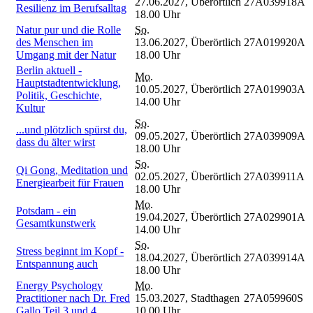
27.06.2027,
Überörtlich
27A039918A
Resilienz im Berufsalltag
18.00 Uhr
Natur pur und die Rolle
So.
des Menschen im
13.06.2027,
Überörtlich
27A019920A
Umgang mit der Natur
18.00 Uhr
Berlin aktuell -
Mo.
Hauptstadtentwicklung,
10.05.2027,
Überörtlich
27A019903A
Politik, Geschichte,
14.00 Uhr
Kultur
So.
...und plötzlich spürst du,
09.05.2027,
Überörtlich
27A039909A
dass du älter wirst
18.00 Uhr
So.
Qi Gong, Meditation und
02.05.2027,
Überörtlich
27A039911A
Energiearbeit für Frauen
18.00 Uhr
Mo.
Potsdam - ein
19.04.2027,
Überörtlich
27A029901A
Gesamtkunstwerk
14.00 Uhr
So.
Stress beginnt im Kopf -
18.04.2027,
Überörtlich
27A039914A
Entspannung auch
18.00 Uhr
Energy Psychology
Mo.
Practitioner nach Dr. Fred
15.03.2027,
Stadthagen
27A059960S
Gallo Teil 3 und 4
10.00 Uhr