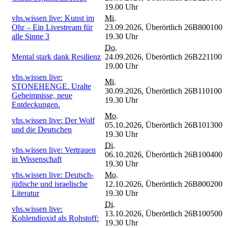
19.00 Uhr
vhs.wissen live: Kunst im
Mi.
Ohr – Ein Livestream für
23.09.2026,
Überörtlich
26B800100
alle Sinne 3
19.30 Uhr
Do.
Mental stark dank Resilienz
24.09.2026,
Überörtlich
26B221100
19.00 Uhr
vhs.wissen live:
Mi.
STONEHENGE. Uralte
30.09.2026,
Überörtlich
26B110100
Geheimnisse, neue
19.30 Uhr
Entdeckungen.
Mo.
vhs.wissen live: Der Wolf
05.10.2026,
Überörtlich
26B101300
und die Deutschen
19.30 Uhr
Di.
vhs.wissen live: Vertrauen
06.10.2026,
Überörtlich
26B100400
in Wissenschaft
19.30 Uhr
vhs.wissen live: Deutsch-
Mo.
jüdische und israelische
12.10.2026,
Überörtlich
26B800200
Literatur
19.30 Uhr
Di.
vhs.wissen live:
13.10.2026,
Überörtlich
26B100500
Kohlendioxid als Rohstoff:
19.30 Uhr