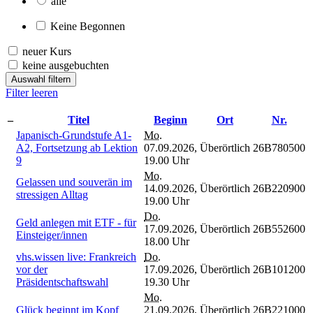
alle
Keine Begonnen
neuer Kurs
keine ausgebuchten
Auswahl filtern
Filter leeren
–
Titel
Beginn
Ort
Nr.
Japanisch-Grundstufe A1-
Mo.
A2, Fortsetzung ab Lektion
07.09.2026,
Überörtlich
26B780500
9
19.00 Uhr
Mo.
Gelassen und souverän im
14.09.2026,
Überörtlich
26B220900
stressigen Alltag
19.00 Uhr
Do.
Geld anlegen mit ETF - für
17.09.2026,
Überörtlich
26B552600
Einsteiger/innen
18.00 Uhr
vhs.wissen live: Frankreich
Do.
vor der
17.09.2026,
Überörtlich
26B101200
Präsidentschaftswahl
19.30 Uhr
Mo.
Glück beginnt im Kopf
21.09.2026,
Überörtlich
26B221000