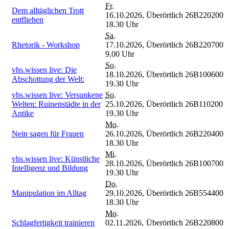
Fr.
Dem alltäglichen Trott
16.10.2026,
Überörtlich
26B220200
entfliehen
18.30 Uhr
Sa.
Rhetorik - Workshop
17.10.2026,
Überörtlich
26B220700
9.00 Uhr
So.
vhs.wissen live: Die
18.10.2026,
Überörtlich
26B100600
Abschottung der Welt:
19.30 Uhr
vhs.wissen live: Versunkene
So.
Welten: Ruinenstädte in der
25.10.2026,
Überörtlich
26B110200
Antike
19.30 Uhr
Mo.
Nein sagen für Frauen
26.10.2026,
Überörtlich
26B220400
18.30 Uhr
Mi.
vhs.wissen live: Künstliche
28.10.2026,
Überörtlich
26B100700
Intelligenz und Bildung
19.30 Uhr
Do.
Manipulation im Alltag
29.10.2026,
Überörtlich
26B554400
18.30 Uhr
Mo.
Schlagfertigkeit trainieren
02.11.2026,
Überörtlich
26B220800