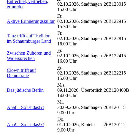
Entrechtet, vertrieben,
02.10.2026,
Stadthagen
26B123015
ermordet
15.00 Uhr
Fr.
Aktive Erinnerungskultur
02.10.2026,
Stadthagen
26B122915
15.30 Uhr
Fr.
Tanz trifft auf Tradition
02.10.2026,
Stadthagen
26B122815
im Schaumburger Land
16.00 Uhr
Fr.
Zwischen Zuhören und
02.10.2026,
Stadthagen
26B122415
Widersprechen
16.00 Uhr
Fr.
Clown trifft auf
02.10.2026,
Stadthagen
26B122215
Demokratie
15.00 Uhr
Mo.
Das jüdische Berlin
09.11.2026,
Überörtlich
26B120400B
14.00 Uhr
Mi.
Aha! – So ist das!?!
30.09.2026,
Stadthagen
26B120115
9.00 Uhr
Do.
Aha! – So ist das!?!
01.10.2026,
Rinteln
26B120112
9.00 Uhr