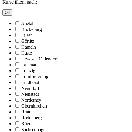
Kurse filtern nach:
Ort
Auetal
Bückeburg
Eilsen
Görlitz
Hameln
Haste
Hessisch Oldendorf
Lauenau
Leipzig
Lernförderung
Lindhorst
Nenndorf
Nienstädt
Norderney
Obernkirchen
Rinteln
Rodenberg
Rügen
Sachsenhagen