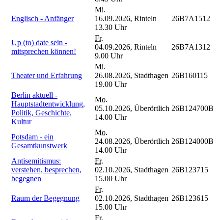
Mi.
Englisch - Anfänger
16.09.2026,
Rinteln
26B7A1512
13.30 Uhr
Fr.
Up (to) date sein -
04.09.2026,
Rinteln
26B7A1312
mitsprechen können!
9.00 Uhr
Mi.
Theater und Erfahrung
26.08.2026,
Stadthagen
26B160115
19.00 Uhr
Berlin aktuell -
Mo.
Hauptstadtentwicklung,
05.10.2026,
Überörtlich
26B124700B
Politik, Geschichte,
14.00 Uhr
Kultur
Mo.
Potsdam - ein
24.08.2026,
Überörtlich
26B124000B
Gesamtkunstwerk
14.00 Uhr
Antisemitismus:
Fr.
verstehen, besprechen,
02.10.2026,
Stadthagen
26B123715
begegnen
15.00 Uhr
Fr.
Raum der Begegnung
02.10.2026,
Stadthagen
26B123615
15.00 Uhr
Fr.