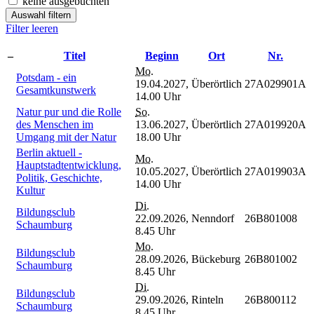
keine ausgebuchten
Auswahl filtern
Filter leeren
–
Titel
Beginn
Ort
Nr.
Mo.
Potsdam - ein
19.04.2027,
Überörtlich
27A029901A
Gesamtkunstwerk
14.00 Uhr
Natur pur und die Rolle
So.
des Menschen im
13.06.2027,
Überörtlich
27A019920A
Umgang mit der Natur
18.00 Uhr
Berlin aktuell -
Mo.
Hauptstadtentwicklung,
10.05.2027,
Überörtlich
27A019903A
Politik, Geschichte,
14.00 Uhr
Kultur
Di.
Bildungsclub
22.09.2026,
Nenndorf
26B801008
Schaumburg
8.45 Uhr
Mo.
Bildungsclub
28.09.2026,
Bückeburg
26B801002
Schaumburg
8.45 Uhr
Di.
Bildungsclub
29.09.2026,
Rinteln
26B800112
Schaumburg
8.45 Uhr