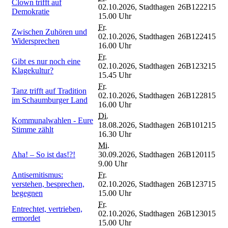
Clown trifft auf
02.10.2026,
Stadthagen
26B122215
Demokratie
15.00 Uhr
Fr.
Zwischen Zuhören und
02.10.2026,
Stadthagen
26B122415
Widersprechen
16.00 Uhr
Fr.
Gibt es nur noch eine
02.10.2026,
Stadthagen
26B123215
Klagekultur?
15.45 Uhr
Fr.
Tanz trifft auf Tradition
02.10.2026,
Stadthagen
26B122815
im Schaumburger Land
16.00 Uhr
Di.
Kommunalwahlen - Eure
18.08.2026,
Stadthagen
26B101215
Stimme zählt
16.30 Uhr
Mi.
Aha! – So ist das!?!
30.09.2026,
Stadthagen
26B120115
9.00 Uhr
Antisemitismus:
Fr.
verstehen, besprechen,
02.10.2026,
Stadthagen
26B123715
begegnen
15.00 Uhr
Fr.
Entrechtet, vertrieben,
02.10.2026,
Stadthagen
26B123015
ermordet
15.00 Uhr