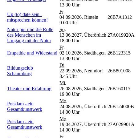
13.30 Uhr
Fr.
Up (to) date sein -
04.09.2026,
Rinteln
26B7A1312
mitsprechen können!
9.00 Uhr
Natur pur und die Rolle
So.
des Menschen im
13.06.2027,
Überörtlich
27A019920A
Umgang mit der Natur
18.00 Uhr
Fr.
Empathie und Widerstand
02.10.2026,
Stadthagen
26B123315
13.30 Uhr
Di.
Bildungsclub
22.09.2026,
Nenndorf
26B801008
Schaumburg
8.45 Uhr
Mi.
Theater und Erfahrung
26.08.2026,
Stadthagen
26B160115
19.00 Uhr
Mo.
Potsdam - ein
24.08.2026,
Überörtlich
26B124000B
Gesamtkunstwerk
14.00 Uhr
Mo.
Potsdam - ein
19.04.2027,
Überörtlich
27A029901A
Gesamtkunstwerk
14.00 Uhr
Fr.