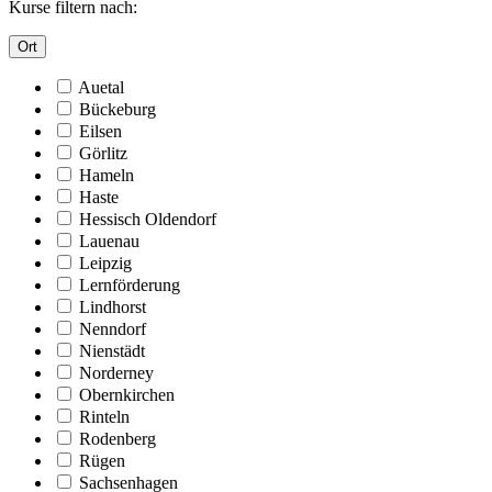
Kurse filtern nach:
Ort
Auetal
Bückeburg
Eilsen
Görlitz
Hameln
Haste
Hessisch Oldendorf
Lauenau
Leipzig
Lernförderung
Lindhorst
Nenndorf
Nienstädt
Norderney
Obernkirchen
Rinteln
Rodenberg
Rügen
Sachsenhagen