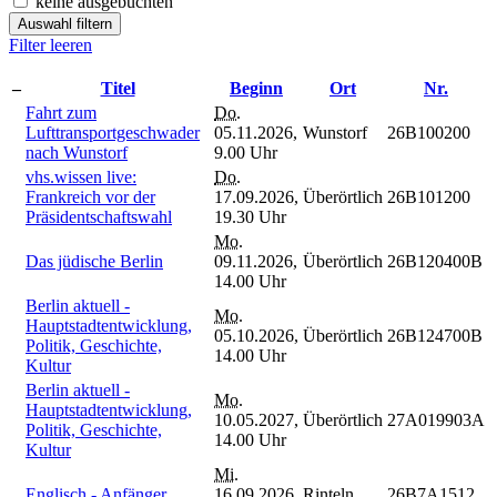
keine ausgebuchten
Auswahl filtern
Filter leeren
–
Titel
Beginn
Ort
Nr.
Fahrt zum
Do.
Lufttransportgeschwader
05.11.2026,
Wunstorf
26B100200
nach Wunstorf
9.00 Uhr
vhs.wissen live:
Do.
Frankreich vor der
17.09.2026,
Überörtlich
26B101200
Präsidentschaftswahl
19.30 Uhr
Mo.
Das jüdische Berlin
09.11.2026,
Überörtlich
26B120400B
14.00 Uhr
Berlin aktuell -
Mo.
Hauptstadtentwicklung,
05.10.2026,
Überörtlich
26B124700B
Politik, Geschichte,
14.00 Uhr
Kultur
Berlin aktuell -
Mo.
Hauptstadtentwicklung,
10.05.2027,
Überörtlich
27A019903A
Politik, Geschichte,
14.00 Uhr
Kultur
Mi.
Englisch - Anfänger
16.09.2026,
Rinteln
26B7A1512