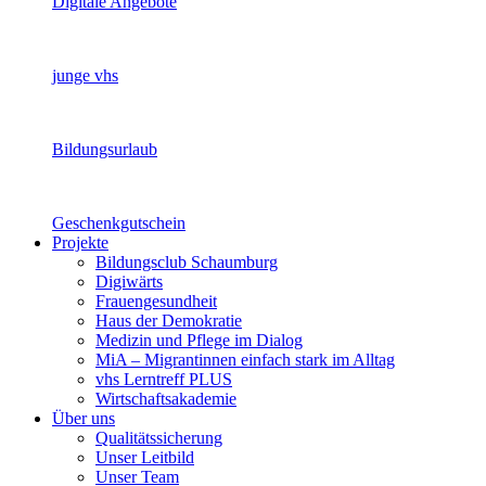
Digitale Angebote
junge vhs
Bildungsurlaub
Geschenkgutschein
Projekte
Bildungsclub Schaumburg
Digiwärts
Frauengesundheit
Haus der Demokratie
Medizin und Pflege im Dialog
MiA – Migrantinnen einfach stark im Alltag
vhs Lerntreff PLUS
Wirtschaftsakademie
Über uns
Qualitätssicherung
Unser Leitbild
Unser Team