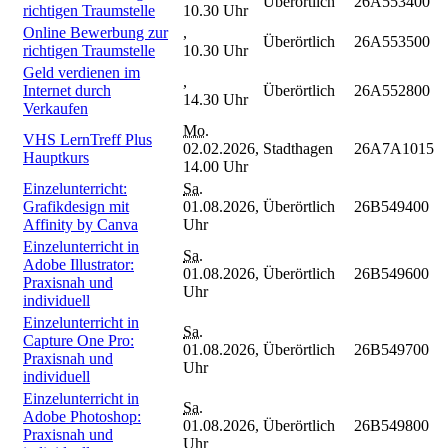
Überörtlich
26A553400
richtigen Traumstelle
10.30 Uhr
Online Bewerbung zur
,
Überörtlich
26A553500
richtigen Traumstelle
10.30 Uhr
Geld verdienen im
,
Internet durch
Überörtlich
26A552800
14.30 Uhr
Verkaufen
Mo.
VHS LernTreff Plus
02.02.2026,
Stadthagen
26A7A1015
Hauptkurs
14.00 Uhr
Einzelunterricht:
Sa.
Grafikdesign mit
01.08.2026,
Überörtlich
26B549400
Affinity by Canva
Uhr
Einzelunterricht in
Sa.
Adobe Illustrator:
01.08.2026,
Überörtlich
26B549600
Praxisnah und
Uhr
individuell
Einzelunterricht in
Sa.
Capture One Pro:
01.08.2026,
Überörtlich
26B549700
Praxisnah und
Uhr
individuell
Einzelunterricht in
Sa.
Adobe Photoshop:
01.08.2026,
Überörtlich
26B549800
Praxisnah und
Uhr