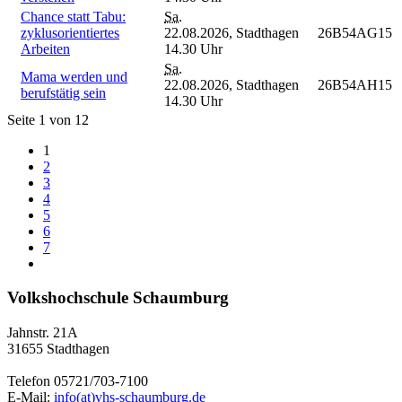
Chance statt Tabu:
Sa.
zyklusorientiertes
22.08.2026,
Stadthagen
26B54AG15
Arbeiten
14.30 Uhr
Sa.
Mama werden und
22.08.2026,
Stadthagen
26B54AH15
berufstätig sein
14.30 Uhr
Seite 1 von 12
1
2
3
4
5
6
7
Volkshochschule Schaumburg
Jahnstr. 21A
31655 Stadthagen
Telefon 05721/703-7100
E-Mail:
info(at)vhs-schaumburg.de