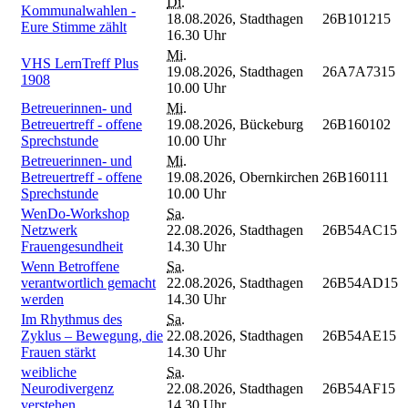
Di.
Kommunalwahlen -
18.08.2026,
Stadthagen
26B101215
Eure Stimme zählt
16.30 Uhr
Mi.
VHS LernTreff Plus
19.08.2026,
Stadthagen
26A7A7315
1908
10.00 Uhr
Betreuerinnen- und
Mi.
Betreuertreff - offene
19.08.2026,
Bückeburg
26B160102
Sprechstunde
10.00 Uhr
Betreuerinnen- und
Mi.
Betreuertreff - offene
19.08.2026,
Obernkirchen
26B160111
Sprechstunde
10.00 Uhr
WenDo-Workshop
Sa.
Netzwerk
22.08.2026,
Stadthagen
26B54AC15
Frauengesundheit
14.30 Uhr
Wenn Betroffene
Sa.
verantwortlich gemacht
22.08.2026,
Stadthagen
26B54AD15
werden
14.30 Uhr
Im Rhythmus des
Sa.
Zyklus – Bewegung, die
22.08.2026,
Stadthagen
26B54AE15
Frauen stärkt
14.30 Uhr
weibliche
Sa.
Neurodivergenz
22.08.2026,
Stadthagen
26B54AF15
verstehen
14.30 Uhr