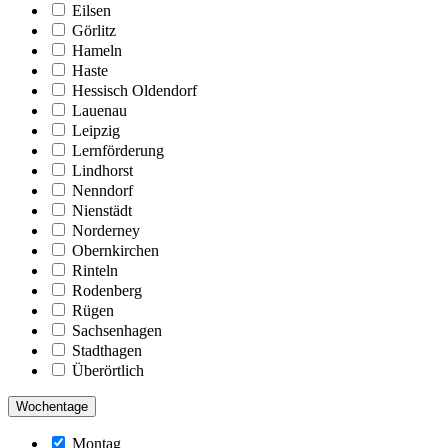
Eilsen
Görlitz
Hameln
Haste
Hessisch Oldendorf
Lauenau
Leipzig
Lernförderung
Lindhorst
Nenndorf
Nienstädt
Norderney
Obernkirchen
Rinteln
Rodenberg
Rügen
Sachsenhagen
Stadthagen
Überörtlich
Wochentage
Montag