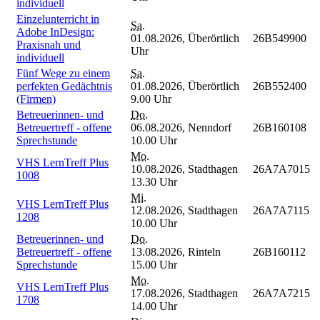
individuell
Einzelunterricht in
Sa.
Adobe InDesign:
01.08.2026,
Überörtlich
26B549900
Praxisnah und
Uhr
individuell
Fünf Wege zu einem
Sa.
perfekten Gedächtnis
01.08.2026,
Überörtlich
26B552400
(Firmen)
9.00 Uhr
Betreuerinnen- und
Do.
Betreuertreff - offene
06.08.2026,
Nenndorf
26B160108
Sprechstunde
10.00 Uhr
Mo.
VHS LernTreff Plus
10.08.2026,
Stadthagen
26A7A7015
1008
13.30 Uhr
Mi.
VHS LernTreff Plus
12.08.2026,
Stadthagen
26A7A7115
1208
10.00 Uhr
Betreuerinnen- und
Do.
Betreuertreff - offene
13.08.2026,
Rinteln
26B160112
Sprechstunde
15.00 Uhr
Mo.
VHS LernTreff Plus
17.08.2026,
Stadthagen
26A7A7215
1708
14.00 Uhr