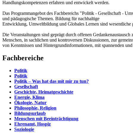
Handlungskompetenzen erfahren und entwickelt werden.
Das Programmangebot des Fachbereichs "Politik - Gesellschaft - Umwel
und pädagogische Themen. Bildung für nachhaltige
Entwicklung, Umweltbildung und Globales Lernen sind wesentliche ge
Die Veranstaltungen sind geprägt durch offenen Gedankenaustausch 
Menschen, in sachlichen und kontroversen Diskussionen, zur gemein
von Kenntnissen und Hintergrundinformationen, mit spannenden und
Fachbereiche
Politik
Politik
Politik – Was hat das mit mir zu tun?
Gesellschaft
Geschichte, Heimatgeschichte
Energie, Klima
Ökologie, Natur
Philosophie, Religion
Bildungsurlaub
Menschen mit Beeinträchtigung
Ehrenamt, Hospiz
Soziologie