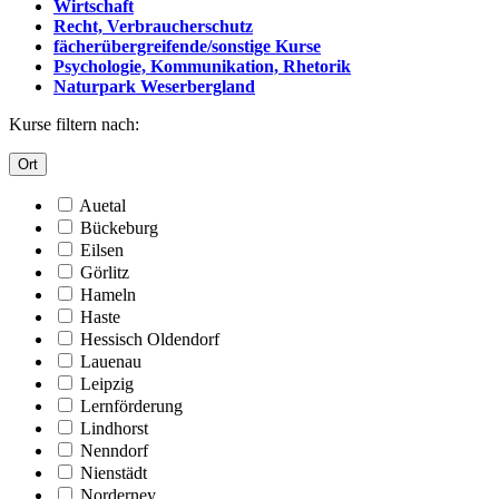
Wirtschaft
Recht, Verbraucherschutz
fächerübergreifende/sonstige Kurse
Psychologie, Kommunikation, Rhetorik
Naturpark Weserbergland
Kurse filtern nach:
Ort
Auetal
Bückeburg
Eilsen
Görlitz
Hameln
Haste
Hessisch Oldendorf
Lauenau
Leipzig
Lernförderung
Lindhorst
Nenndorf
Nienstädt
Norderney