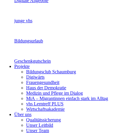
Digitale Angebote
junge vhs
Bildungsurlaub
Geschenkgutschein
Projekte
Bildungsclub Schaumburg
Digiwärts
Frauengesundheit
Haus der Demokratie
Medizin und Pflege im Dialog
MiA – Migrantinnen einfach stark im Alltag
vhs Lerntreff PLUS
Wirtschaftsakademie
Über uns
Qualitätssicherung
Unser Leitbild
Unser Team