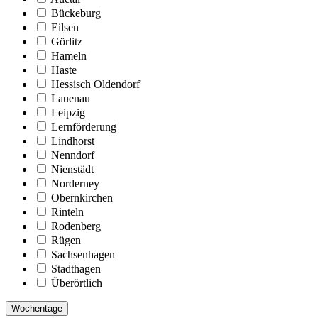
Bückeburg
Eilsen
Görlitz
Hameln
Haste
Hessisch Oldendorf
Lauenau
Leipzig
Lernförderung
Lindhorst
Nenndorf
Nienstädt
Norderney
Obernkirchen
Rinteln
Rodenberg
Rügen
Sachsenhagen
Stadthagen
Überörtlich
Wochentage