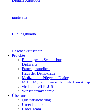
Digitale Angebote
junge vhs
Bildungsurlaub
Geschenkgutschein
Projekte
Bildungsclub Schaumburg
Digiwärts
Frauengesundheit
Haus der Demokratie
Medizin und Pflege im Dialog
MiA – Migrantinnen einfach stark im Alltag
vhs Lerntreff PLUS
Wirtschaftsakademie
Über uns
Qualitätssicherung
Unser Leitbild
Unser Team