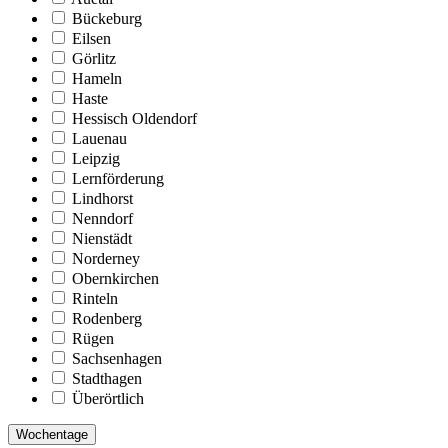
Bückeburg
Eilsen
Görlitz
Hameln
Haste
Hessisch Oldendorf
Lauenau
Leipzig
Lernförderung
Lindhorst
Nenndorf
Nienstädt
Norderney
Obernkirchen
Rinteln
Rodenberg
Rügen
Sachsenhagen
Stadthagen
Überörtlich
Wochentage