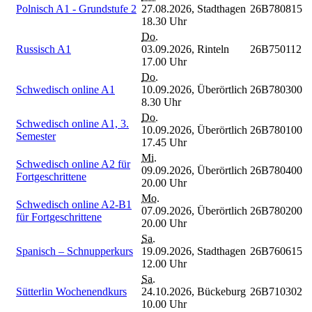
Polnisch A1 - Grundstufe 2
27.08.2026,
Stadthagen
26B780815
18.30 Uhr
Do.
Russisch A1
03.09.2026,
Rinteln
26B750112
17.00 Uhr
Do.
Schwedisch online A1
10.09.2026,
Überörtlich
26B780300
8.30 Uhr
Do.
Schwedisch online A1, 3.
10.09.2026,
Überörtlich
26B780100
Semester
17.45 Uhr
Mi.
Schwedisch online A2 für
09.09.2026,
Überörtlich
26B780400
Fortgeschrittene
20.00 Uhr
Mo.
Schwedisch online A2-B1
07.09.2026,
Überörtlich
26B780200
für Fortgeschrittene
20.00 Uhr
Sa.
Spanisch – Schnupperkurs
19.09.2026,
Stadthagen
26B760615
12.00 Uhr
Sa.
Sütterlin Wochenendkurs
24.10.2026,
Bückeburg
26B710302
10.00 Uhr