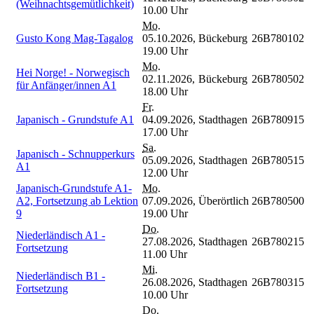
(Weihnachtsgemütlichkeit)
10.00 Uhr
Mo.
Gusto Kong Mag-Tagalog
05.10.2026,
Bückeburg
26B780102
19.00 Uhr
Mo.
Hei Norge! - Norwegisch
02.11.2026,
Bückeburg
26B780502
für Anfänger/innen A1
18.00 Uhr
Fr.
Japanisch - Grundstufe A1
04.09.2026,
Stadthagen
26B780915
17.00 Uhr
Sa.
Japanisch - Schnupperkurs
05.09.2026,
Stadthagen
26B780515
A1
12.00 Uhr
Japanisch-Grundstufe A1-
Mo.
A2, Fortsetzung ab Lektion
07.09.2026,
Überörtlich
26B780500
9
19.00 Uhr
Do.
Niederländisch A1 -
27.08.2026,
Stadthagen
26B780215
Fortsetzung
11.00 Uhr
Mi.
Niederländisch B1 -
26.08.2026,
Stadthagen
26B780315
Fortsetzung
10.00 Uhr
Do.