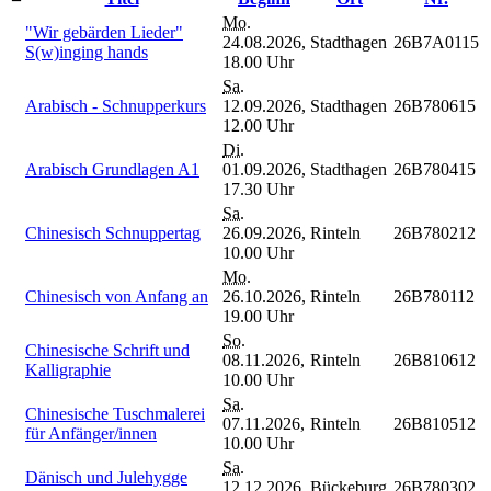
Mo.
"Wir gebärden Lieder"
24.08.2026,
Stadthagen
26B7A0115
S(w)inging hands
18.00 Uhr
Sa.
Arabisch - Schnupperkurs
12.09.2026,
Stadthagen
26B780615
12.00 Uhr
Di.
Arabisch Grundlagen A1
01.09.2026,
Stadthagen
26B780415
17.30 Uhr
Sa.
Chinesisch Schnuppertag
26.09.2026,
Rinteln
26B780212
10.00 Uhr
Mo.
Chinesisch von Anfang an
26.10.2026,
Rinteln
26B780112
19.00 Uhr
So.
Chinesische Schrift und
08.11.2026,
Rinteln
26B810612
Kalligraphie
10.00 Uhr
Sa.
Chinesische Tuschmalerei
07.11.2026,
Rinteln
26B810512
für Anfänger/innen
10.00 Uhr
Sa.
Dänisch und Julehygge
12.12.2026,
Bückeburg
26B780302