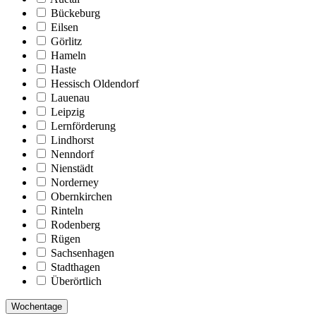
Bückeburg
Eilsen
Görlitz
Hameln
Haste
Hessisch Oldendorf
Lauenau
Leipzig
Lernförderung
Lindhorst
Nenndorf
Nienstädt
Norderney
Obernkirchen
Rinteln
Rodenberg
Rügen
Sachsenhagen
Stadthagen
Überörtlich
Wochentage