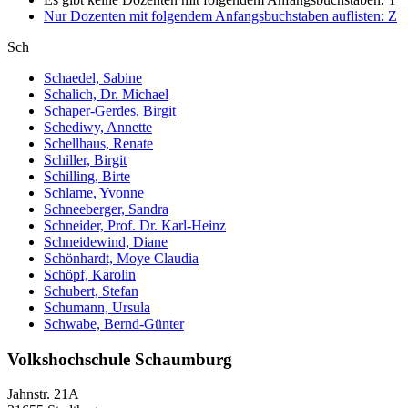
Nur Dozenten mit folgendem Anfangsbuchstaben auflisten:
Z
Sch
Schaedel, Sabine
Schalich, Dr. Michael
Schaper-Gerdes, Birgit
Schediwy, Annette
Schellhaus, Renate
Schiller, Birgit
Schilling, Birte
Schlame, Yvonne
Schneeberger, Sandra
Schneider, Prof. Dr. Karl-Heinz
Schneidewind, Diane
Schönhardt, Moye Claudia
Schöpf, Karolin
Schubert, Stefan
Schumann, Ursula
Schwabe, Bernd-Günter
Volkshochschule Schaumburg
Jahnstr. 21A