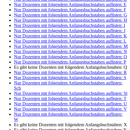
Nur Dozenten mit folgendem Anfangsbuchstaben auflisten:
E
Nur Dozenten mit folgendem Anfangsbuchstaben auflisten:
F
Nur Dozenten mit folgendem Anfangsbuchstaben auflisten:
G
Nur Dozenten mit folgendem Anfangsbuchstaben auflisten:
H
Nur Dozenten mit folgendem Anfangsbuchstaben auflisten:
I
Nur Dozenten mit folgendem Anfangsbuchstaben auflisten:
J
Nur Dozenten mit folgendem Anfangsbuchstaben auflisten:
K
Nur Dozenten mit folgendem Anfangsbuchstaben auflisten:
L
Nur Dozenten mit folgendem Anfangsbuchstaben auflisten:
M
Nur Dozenten mit folgendem Anfangsbuchstaben auflisten:
N
Nur Dozenten mit folgendem Anfangsbuchstaben auflisten:
O
Nur Dozenten mit folgendem Anfangsbuchstaben auflisten:
P
Es gibt keine Dozenten mit folgendem Anfangsbuchstaben:
Q
Nur Dozenten mit folgendem Anfangsbuchstaben auflisten:
R
Nur Dozenten mit folgendem Anfangsbuchstaben auflisten:
S
Nur Dozenten mit folgendem Anfangsbuchstaben auflisten:
Sch
Nur Dozenten mit folgendem Anfangsbuchstaben auflisten:
St
Nur Dozenten mit folgendem Anfangsbuchstaben auflisten:
T
Nur Dozenten mit folgendem Anfangsbuchstaben auflisten:
U
Nur Dozenten mit folgendem Anfangsbuchstaben auflisten:
V
Nur Dozenten mit folgendem Anfangsbuchstaben auflisten:
W
Es gibt keine Dozenten mit folgendem Anfangsbuchstaben:
X
Es gibt keine Dozenten mit folgendem Anfangsbuchstaben:
Y