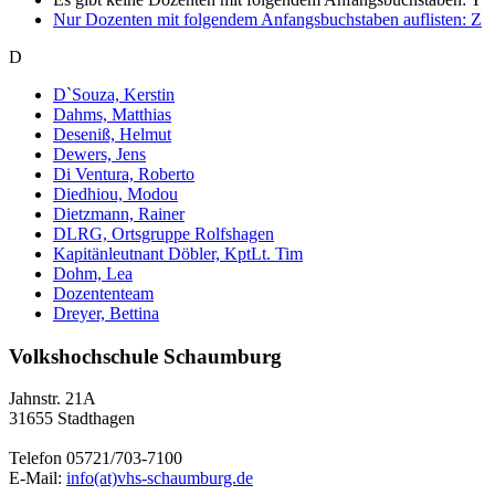
Nur Dozenten mit folgendem Anfangsbuchstaben auflisten:
Z
D
D`Souza, Kerstin
Dahms, Matthias
Deseniß, Helmut
Dewers, Jens
Di Ventura, Roberto
Diedhiou, Modou
Dietzmann, Rainer
DLRG, Ortsgruppe Rolfshagen
Kapitänleutnant Döbler, KptLt. Tim
Dohm, Lea
Dozententeam
Dreyer, Bettina
Volkshochschule Schaumburg
Jahnstr. 21A
31655 Stadthagen
Telefon 05721/703-7100
E-Mail:
info(at)vhs-schaumburg.de