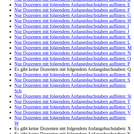
Nur Dozenten mit folgendem Anfangsbuchstaben auflisten:
E
Nur Dozenten mit folgendem Anfangsbuchstaben auflisten:
F
Nur Dozenten mit folgendem Anfangsbuchstaben auflisten:
G
Nur Dozenten mit folgendem Anfangsbuchstaben auflisten:
H
Nur Dozenten mit folgendem Anfangsbuchstaben auflisten:
I
Nur Dozenten mit folgendem Anfangsbuchstaben auflisten:
J
Nur Dozenten mit folgendem Anfangsbuchstaben auflisten:
K
Nur Dozenten mit folgendem Anfangsbuchstaben auflisten:
L
Nur Dozenten mit folgendem Anfangsbuchstaben auflisten:
M
Nur Dozenten mit folgendem Anfangsbuchstaben auflisten:
N
Nur Dozenten mit folgendem Anfangsbuchstaben auflisten:
O
Nur Dozenten mit folgendem Anfangsbuchstaben auflisten:
P
Es gibt keine Dozenten mit folgendem Anfangsbuchstaben:
Q
Nur Dozenten mit folgendem Anfangsbuchstaben auflisten:
R
Nur Dozenten mit folgendem Anfangsbuchstaben auflisten:
S
Nur Dozenten mit folgendem Anfangsbuchstaben auflisten:
Sch
Nur Dozenten mit folgendem Anfangsbuchstaben auflisten:
St
Nur Dozenten mit folgendem Anfangsbuchstaben auflisten:
T
Nur Dozenten mit folgendem Anfangsbuchstaben auflisten:
U
Nur Dozenten mit folgendem Anfangsbuchstaben auflisten:
V
Nur Dozenten mit folgendem Anfangsbuchstaben auflisten:
W
Es gibt keine Dozenten mit folgendem Anfangsbuchstaben:
X
Es gibt keine Dozenten mit folgendem Anfangsbuchstaben:
Y