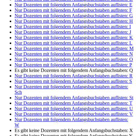
Nur Dozenten mit folgendem Anfangsbuchstaben auflisten:
E
Nur Dozenten mit folgendem Anfangsbuchstaben auflisten:
F
Nur Dozenten mit folgendem Anfangsbuchstaben auflisten:
G
Nur Dozenten mit folgendem Anfangsbuchstaben auflisten:
H
Nur Dozenten mit folgendem Anfangsbuchstaben auflisten:
I
Nur Dozenten mit folgendem Anfangsbuchstaben auflisten:
J
Nur Dozenten mit folgendem Anfangsbuchstaben auflisten:
K
Nur Dozenten mit folgendem Anfangsbuchstaben auflisten:
L
Nur Dozenten mit folgendem Anfangsbuchstaben auflisten:
M
Nur Dozenten mit folgendem Anfangsbuchstaben auflisten:
N
Nur Dozenten mit folgendem Anfangsbuchstaben auflisten:
O
Nur Dozenten mit folgendem Anfangsbuchstaben auflisten:
P
Es gibt keine Dozenten mit folgendem Anfangsbuchstaben:
Q
Nur Dozenten mit folgendem Anfangsbuchstaben auflisten:
R
Nur Dozenten mit folgendem Anfangsbuchstaben auflisten:
S
Nur Dozenten mit folgendem Anfangsbuchstaben auflisten:
Sch
Nur Dozenten mit folgendem Anfangsbuchstaben auflisten:
St
Nur Dozenten mit folgendem Anfangsbuchstaben auflisten:
T
Nur Dozenten mit folgendem Anfangsbuchstaben auflisten:
U
Nur Dozenten mit folgendem Anfangsbuchstaben auflisten:
V
Nur Dozenten mit folgendem Anfangsbuchstaben auflisten:
W
Es gibt keine Dozenten mit folgendem Anfangsbuchstaben:
X
Es gibt keine Dozenten mit folgendem Anfangsbuchstaben:
Y