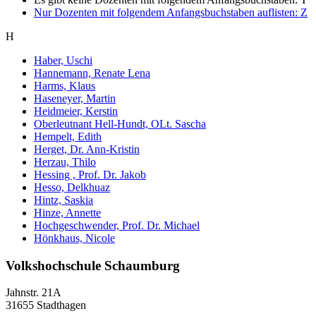
Nur Dozenten mit folgendem Anfangsbuchstaben auflisten:
Z
H
Haber, Uschi
Hannemann, Renate Lena
Harms, Klaus
Haseneyer, Martin
Heidmeier, Kerstin
Oberleutnant Hell-Hundt, OLt. Sascha
Hempelt, Edith
Herget, Dr. Ann-Kristin
Herzau, Thilo
Hessing , Prof. Dr. Jakob
Hesso, Delkhuaz
Hintz, Saskia
Hinze, Annette
Hochgeschwender, Prof. Dr. Michael
Hönkhaus, Nicole
Volkshochschule Schaumburg
Jahnstr. 21A
31655 Stadthagen