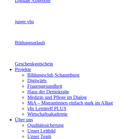
Digitale Angebote
junge vhs
Bildungsurlaub
Geschenkgutschein
Projekte
Bildungsclub Schaumburg
Digiwärts
Frauengesundheit
Haus der Demokratie
Medizin und Pflege im Dialog
MiA – Migrantinnen einfach stark im Alltag
vhs Lerntreff PLUS
Wirtschaftsakademie
Über uns
Qualitätssicherung
Unser Leitbild
Unser Team