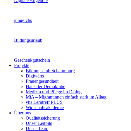
Digitale Angebote
junge vhs
Bildungsurlaub
Geschenkgutschein
Projekte
Bildungsclub Schaumburg
Digiwärts
Frauengesundheit
Haus der Demokratie
Medizin und Pflege im Dialog
MiA – Migrantinnen einfach stark im Alltag
vhs Lerntreff PLUS
Wirtschaftsakademie
Über uns
Qualitätssicherung
Unser Leitbild
Unser Team