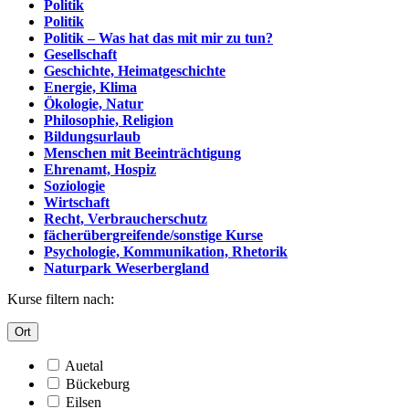
Politik
Politik
Politik – Was hat das mit mir zu tun?
Gesellschaft
Geschichte, Heimatgeschichte
Energie, Klima
Ökologie, Natur
Philosophie, Religion
Bildungsurlaub
Menschen mit Beeinträchtigung
Ehrenamt, Hospiz
Soziologie
Wirtschaft
Recht, Verbraucherschutz
fächerübergreifende/sonstige Kurse
Psychologie, Kommunikation, Rhetorik
Naturpark Weserbergland
Kurse filtern nach:
Ort
Auetal
Bückeburg
Eilsen