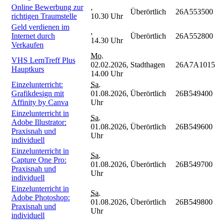
Online Bewerbung zur
,
Überörtlich
26A553500
richtigen Traumstelle
10.30 Uhr
Geld verdienen im
,
Internet durch
Überörtlich
26A552800
14.30 Uhr
Verkaufen
Mo.
VHS LernTreff Plus
02.02.2026,
Stadthagen
26A7A1015
Hauptkurs
14.00 Uhr
Einzelunterricht:
Sa.
Grafikdesign mit
01.08.2026,
Überörtlich
26B549400
Affinity by Canva
Uhr
Einzelunterricht in
Sa.
Adobe Illustrator:
01.08.2026,
Überörtlich
26B549600
Praxisnah und
Uhr
individuell
Einzelunterricht in
Sa.
Capture One Pro:
01.08.2026,
Überörtlich
26B549700
Praxisnah und
Uhr
individuell
Einzelunterricht in
Sa.
Adobe Photoshop:
01.08.2026,
Überörtlich
26B549800
Praxisnah und
Uhr
individuell