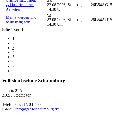
Chance statt Tabu:
Sa.
zyklusorientiertes
22.08.2026,
Stadthagen
26B54AG15
Arbeiten
14.30 Uhr
Sa.
Mama werden und
22.08.2026,
Stadthagen
26B54AH15
berufstätig sein
14.30 Uhr
Seite 1 von 12
1
2
3
4
5
6
7
Volkshochschule Schaumburg
Jahnstr. 21A
31655 Stadthagen
Telefon 05721/703-7100
E-Mail:
info(at)vhs-schaumburg.de