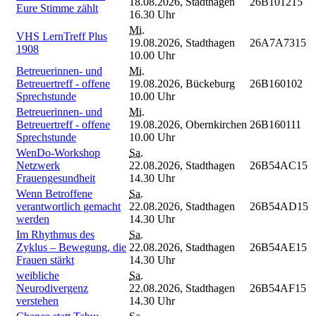
18.08.2026,
Stadthagen
26B101215
Eure Stimme zählt
16.30 Uhr
Mi.
VHS LernTreff Plus
19.08.2026,
Stadthagen
26A7A7315
1908
10.00 Uhr
Betreuerinnen- und
Mi.
Betreuertreff - offene
19.08.2026,
Bückeburg
26B160102
Sprechstunde
10.00 Uhr
Betreuerinnen- und
Mi.
Betreuertreff - offene
19.08.2026,
Obernkirchen
26B160111
Sprechstunde
10.00 Uhr
WenDo-Workshop
Sa.
Netzwerk
22.08.2026,
Stadthagen
26B54AC15
Frauengesundheit
14.30 Uhr
Wenn Betroffene
Sa.
verantwortlich gemacht
22.08.2026,
Stadthagen
26B54AD15
werden
14.30 Uhr
Im Rhythmus des
Sa.
Zyklus – Bewegung, die
22.08.2026,
Stadthagen
26B54AE15
Frauen stärkt
14.30 Uhr
weibliche
Sa.
Neurodivergenz
22.08.2026,
Stadthagen
26B54AF15
verstehen
14.30 Uhr