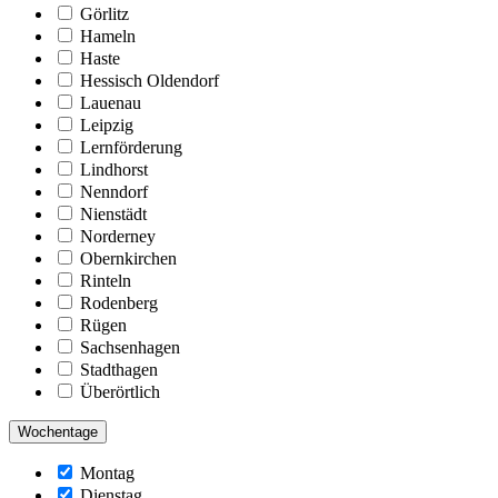
Görlitz
Hameln
Haste
Hessisch Oldendorf
Lauenau
Leipzig
Lernförderung
Lindhorst
Nenndorf
Nienstädt
Norderney
Obernkirchen
Rinteln
Rodenberg
Rügen
Sachsenhagen
Stadthagen
Überörtlich
Wochentage
Montag
Dienstag