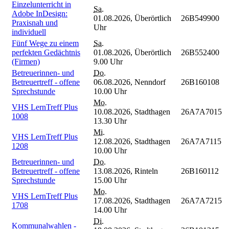
Einzelunterricht in
Sa.
Adobe InDesign:
01.08.2026,
Überörtlich
26B549900
Praxisnah und
Uhr
individuell
Fünf Wege zu einem
Sa.
perfekten Gedächtnis
01.08.2026,
Überörtlich
26B552400
(Firmen)
9.00 Uhr
Betreuerinnen- und
Do.
Betreuertreff - offene
06.08.2026,
Nenndorf
26B160108
Sprechstunde
10.00 Uhr
Mo.
VHS LernTreff Plus
10.08.2026,
Stadthagen
26A7A7015
1008
13.30 Uhr
Mi.
VHS LernTreff Plus
12.08.2026,
Stadthagen
26A7A7115
1208
10.00 Uhr
Betreuerinnen- und
Do.
Betreuertreff - offene
13.08.2026,
Rinteln
26B160112
Sprechstunde
15.00 Uhr
Mo.
VHS LernTreff Plus
17.08.2026,
Stadthagen
26A7A7215
1708
14.00 Uhr
Di.
Kommunalwahlen -