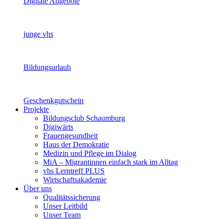
Digitale Angebote
junge vhs
Bildungsurlaub
Geschenkgutschein
Projekte
Bildungsclub Schaumburg
Digiwärts
Frauengesundheit
Haus der Demokratie
Medizin und Pflege im Dialog
MiA – Migrantinnen einfach stark im Alltag
vhs Lerntreff PLUS
Wirtschaftsakademie
Über uns
Qualitätssicherung
Unser Leitbild
Unser Team