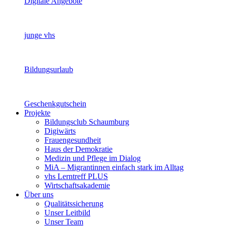
Digitale Angebote
junge vhs
Bildungsurlaub
Geschenkgutschein
Projekte
Bildungsclub Schaumburg
Digiwärts
Frauengesundheit
Haus der Demokratie
Medizin und Pflege im Dialog
MiA – Migrantinnen einfach stark im Alltag
vhs Lerntreff PLUS
Wirtschaftsakademie
Über uns
Qualitätssicherung
Unser Leitbild
Unser Team