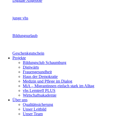
Digitale Angebote
junge vhs
Bildungsurlaub
Geschenkgutschein
Projekte
Bildungsclub Schaumburg
Digiwärts
Frauengesundheit
Haus der Demokratie
Medizin und Pflege im Dialog
MiA – Migrantinnen einfach stark im Alltag
vhs Lerntreff PLUS
Wirtschaftsakademie
Über uns
Qualitätssicherung
Unser Leitbild
Unser Team