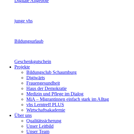
Digitale Angebote
junge vhs
Bildungsurlaub
Geschenkgutschein
Projekte
Bildungsclub Schaumburg
Digiwärts
Frauengesundheit
Haus der Demokratie
Medizin und Pflege im Dialog
MiA – Migrantinnen einfach stark im Alltag
vhs Lerntreff PLUS
Wirtschaftsakademie
Über uns
Qualitätssicherung
Unser Leitbild
Unser Team