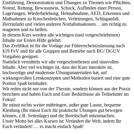
Einführung, Demonstration und Übungen zu Themen wie Pflichten,
Notruf, Rettung, Bewusstsein, Schock, Auffinden einer Person,
Lagerungen, Wiederbelebung, Helmabnahme, AED, Erkennen und
Maßnahmen zu Knochenbrüchen, Verletzungen, Schlaganfall,
Herzinfarkt und vielen anderen Notfallsituationen… um richtig zu
reagieren und zu helfen.
In diesem Kurs werden alle wichtigen (und vorgeschriebenen)
Inhalte zur Ersten Hilfe gelehrt.
Das Zertifikat ist für die Vorlage zur Führerscheinzulassung nach
§19 FeV und für alle Gruppen und Betriebe nach BG/ DGUV
Vorgaben geeignet.
Natürlich vermitteln wir alle vorgeschriebenen und sinnvollen
Inhalte. Aber viel wichtiger ist, dass der Kurs interaktiv ist,
hochwertige und modernste Übungsmaterialien hat, auf
wirkungsvollen Lernkonzepten und Methoden basiert und eine gute
Portion Spaß beinhaltet.
Wir reden nicht nur von der Theorie, sondern können aus der Praxis
berichten und haben Euch und Eure Bedürfnisse als Teilnehmer im
Fokus!
Ihr müsst nichts weiter mitbringen, außer gute Laune, bequeme
Kleidung (Ihr müsst Euch für praktische Übungen gut bewegen
können, z.B. Seitenlage) und die Bereitschaft mitzumachen.
Unser Motto bei alles Kursen ist: Verändert die Welt, indem Ihr
Euch verändert! … es macht einfach Spaß!