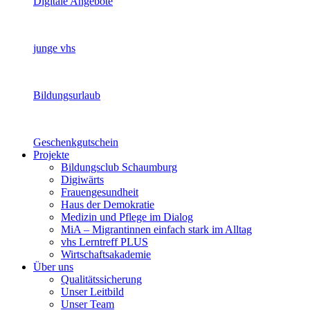
Digitale Angebote
junge vhs
Bildungsurlaub
Geschenkgutschein
Projekte
Bildungsclub Schaumburg
Digiwärts
Frauengesundheit
Haus der Demokratie
Medizin und Pflege im Dialog
MiA – Migrantinnen einfach stark im Alltag
vhs Lerntreff PLUS
Wirtschaftsakademie
Über uns
Qualitätssicherung
Unser Leitbild
Unser Team