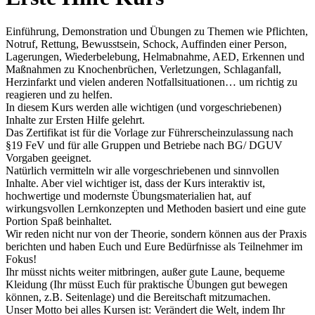
Einführung, Demonstration und Übungen zu Themen wie Pflichten,
Notruf, Rettung, Bewusstsein, Schock, Auffinden einer Person,
Lagerungen, Wiederbelebung, Helmabnahme, AED, Erkennen und
Maßnahmen zu Knochenbrüchen, Verletzungen, Schlaganfall,
Herzinfarkt und vielen anderen Notfallsituationen… um richtig zu
reagieren und zu helfen.
In diesem Kurs werden alle wichtigen (und vorgeschriebenen)
Inhalte zur Ersten Hilfe gelehrt.
Das Zertifikat ist für die Vorlage zur Führerscheinzulassung nach
§19 FeV und für alle Gruppen und Betriebe nach BG/ DGUV
Vorgaben geeignet.
Natürlich vermitteln wir alle vorgeschriebenen und sinnvollen
Inhalte. Aber viel wichtiger ist, dass der Kurs interaktiv ist,
hochwertige und modernste Übungsmaterialien hat, auf
wirkungsvollen Lernkonzepten und Methoden basiert und eine gute
Portion Spaß beinhaltet.
Wir reden nicht nur von der Theorie, sondern können aus der Praxis
berichten und haben Euch und Eure Bedürfnisse als Teilnehmer im
Fokus!
Ihr müsst nichts weiter mitbringen, außer gute Laune, bequeme
Kleidung (Ihr müsst Euch für praktische Übungen gut bewegen
können, z.B. Seitenlage) und die Bereitschaft mitzumachen.
Unser Motto bei alles Kursen ist: Verändert die Welt, indem Ihr