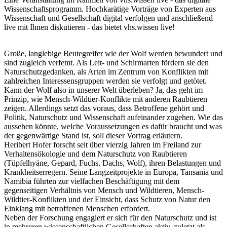
Wissenschaftsprogramm. Hochkarätige Vorträge von Experten aus
Wissenschaft und Gesellschaft digital verfolgen und anschließend
live mit Ihnen diskutieren - das bietet vhs.wissen live!
Große, langlebige Beutegreifer wie der Wolf werden bewundert und
sind zugleich verfemt. Als Leit- und Schirmarten fördern sie den
Naturschutzgedanken, als Arten im Zentrum von Konflikten mit
zahlreichen Interessensgruppen werden sie verfolgt und getötet.
Kann der Wolf also in unserer Welt überleben? Ja, das geht im
Prinzip, wie Mensch-Wildtier-Konflikte mit anderen Raubtieren
zeigen. Allerdings setzt das voraus, dass Betroffene gehört und
Politik, Naturschutz und Wissenschaft aufeinander zugehen. Wie das
aussehen könnte, welche Voraussetzungen es dafür braucht und was
der gegenwärtige Stand ist, soll dieser Vortrag erläutern.
Heribert Hofer forscht seit über vierzig Jahren im Freiland zur
Verhaltensökologie und dem Naturschutz von Raubtieren
(Tüpfelhyäne, Gepard, Fuchs, Dachs, Wolf), ihren Belastungen und
Krankheitserregern. Seine Langzeitprojekte in Europa, Tansania und
Namibia führten zur vielfachen Beschäftigung mit dem
gegenseitigen Verhältnis von Mensch und Wildtieren, Mensch-
Wildtier-Konflikten und der Einsicht, dass Schutz von Natur den
Einklang mit betroffenen Menschen erfordert.
Neben der Forschung engagiert er sich für den Naturschutz und ist
in mehreren wissenschaftlichen Gesellschaften aktiv, zuletzt als