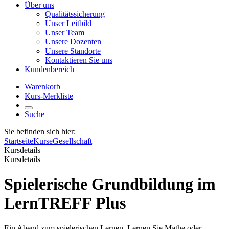
Über uns
Qualitätssicherung
Unser Leitbild
Unser Team
Unsere Dozenten
Unsere Standorte
Kontaktieren Sie uns
Kundenbereich
Warenkorb
Kurs-Merkliste
Suche
Sie befinden sich hier:
Startseite
Kurse
Gesellschaft
Kursdetails
Kursdetails
Spielerische Grundbildung im
LernTREFF Plus
Ein Abend zum spielerischen Lernen. Lernen Sie Mathe oder