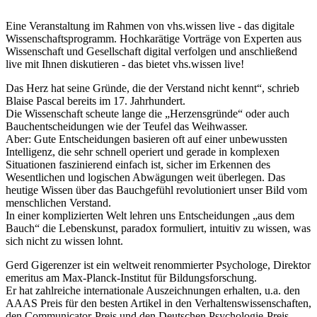
Eine Veranstaltung im Rahmen von vhs.wissen live - das digitale
Wissenschaftsprogramm. Hochkarätige Vorträge von Experten aus
Wissenschaft und Gesellschaft digital verfolgen und anschließend
live mit Ihnen diskutieren - das bietet vhs.wissen live!
Das Herz hat seine Gründe, die der Verstand nicht kennt“, schrieb
Blaise Pascal bereits im 17. Jahrhundert.
Die Wissenschaft scheute lange die „Herzensgründe“ oder auch
Bauchentscheidungen wie der Teufel das Weihwasser.
Aber: Gute Entscheidungen basieren oft auf einer unbewussten
Intelligenz, die sehr schnell operiert und gerade in komplexen
Situationen faszinierend einfach ist, sicher im Erkennen des
Wesentlichen und logischen Abwägungen weit überlegen. Das
heutige Wissen über das Bauchgefühl revolutioniert unser Bild vom
menschlichen Verstand.
In einer komplizierten Welt lehren uns Entscheidungen „aus dem
Bauch“ die Lebenskunst, paradox formuliert, intuitiv zu wissen, was
sich nicht zu wissen lohnt.
Gerd Gigerenzer ist ein weltweit renommierter Psychologe, Direktor
emeritus am Max-Planck-Institut für Bildungsforschung.
Er hat zahlreiche internationale Auszeichnungen erhalten, u.a. den
AAAS Preis für den besten Artikel in den Verhaltenswissenschaften,
den Communicator-Preis und den Deutschen Psychologie-Preis.