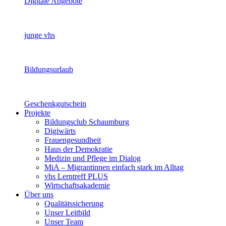
Digitale Angebote
junge vhs
Bildungsurlaub
Geschenkgutschein
Projekte
Bildungsclub Schaumburg
Digiwärts
Frauengesundheit
Haus der Demokratie
Medizin und Pflege im Dialog
MiA – Migrantinnen einfach stark im Alltag
vhs Lerntreff PLUS
Wirtschaftsakademie
Über uns
Qualitätssicherung
Unser Leitbild
Unser Team