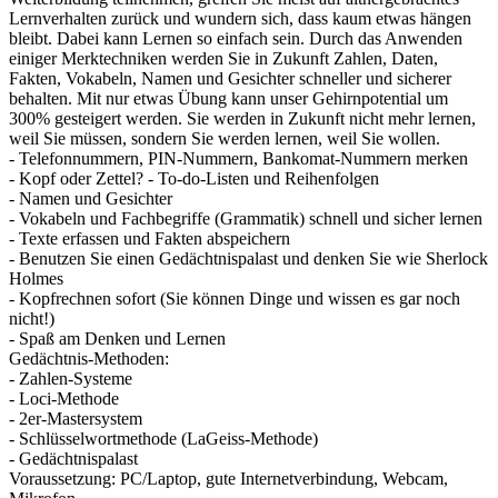
Lernverhalten zurück und wundern sich, dass kaum etwas hängen
bleibt. Dabei kann Lernen so einfach sein. Durch das Anwenden
einiger Merktechniken werden Sie in Zukunft Zahlen, Daten,
Fakten, Vokabeln, Namen und Gesichter schneller und sicherer
behalten. Mit nur etwas Übung kann unser Gehirnpotential um
300% gesteigert werden. Sie werden in Zukunft nicht mehr lernen,
weil Sie müssen, sondern Sie werden lernen, weil Sie wollen.
- Telefonnummern, PIN-Nummern, Bankomat-Nummern merken
- Kopf oder Zettel? - To-do-Listen und Reihenfolgen
- Namen und Gesichter
- Vokabeln und Fachbegriffe (Grammatik) schnell und sicher lernen
- Texte erfassen und Fakten abspeichern
- Benutzen Sie einen Gedächtnispalast und denken Sie wie Sherlock
Holmes
- Kopfrechnen sofort (Sie können Dinge und wissen es gar noch
nicht!)
- Spaß am Denken und Lernen
Gedächtnis-Methoden:
- Zahlen-Systeme
- Loci-Methode
- 2er-Mastersystem
- Schlüsselwortmethode (LaGeiss-Methode)
- Gedächtnispalast
Voraussetzung: PC/Laptop, gute Internetverbindung, Webcam,