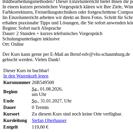
Bildbearbeitungsmethoden? Dieser Einzelunterricht bietet Ihnen die pe
In einem kurzen persönlichen Vorgespräch klären wir Ihre Ziele, Wün
Farbkorrekturen, Freistellungstechniken oder fortgeschrittene Comp
Im Einzelunterricht arbeiten wir direkt an Ihren Fotos. Schritt für Sc
erhalten praxisnahe Tipps und Lösungen, die Sie sofort anwenden kö
Beginn: Sofort nach Absprache
Dauer: 2 Stunden + kurzes telefonisches Vorgespräch
Schulungsunterlagen inklusive
Ort: Online
Der Kurs kann gerne per E-Mail an Beruf-edv@vhs-schaumburg.de
gebucht werden. Vielen Dank!
Dieser Kurs ist buchbar!
In den Warenkorb legen
Kursnummer
26B549500
Sa.
, 01.08.2026,
Beginn
um Uhr
Ende
So.
, 31.01.2027, Uhr
Dauer
0 Termin
Kursort
Zu diesem Kurs sind noch keine Orte verfügbar.
Kursleitung
Stefan Oberhauser
Entgelt
119,00 €