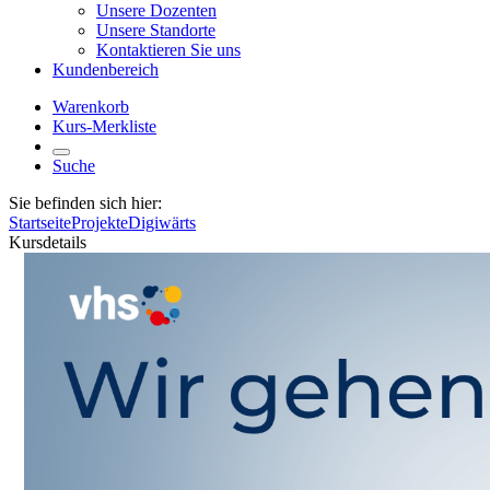
Unsere Dozenten
Unsere Standorte
Kontaktieren Sie uns
Kundenbereich
Warenkorb
Kurs-Merkliste
Suche
Sie befinden sich hier:
Startseite
Projekte
Digiwärts
Kursdetails