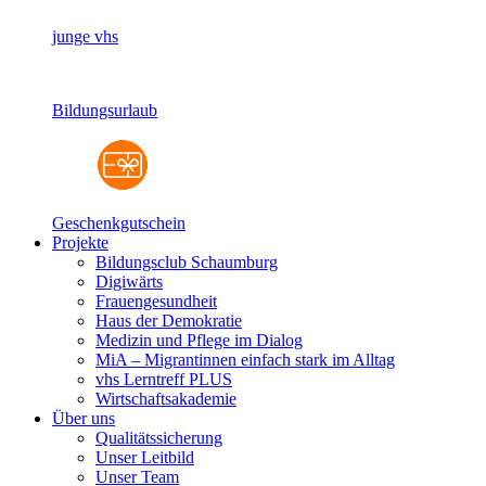
junge vhs
Bildungsurlaub
Geschenkgutschein
Projekte
Bildungsclub Schaumburg
Digiwärts
Frauengesundheit
Haus der Demokratie
Medizin und Pflege im Dialog
MiA – Migrantinnen einfach stark im Alltag
vhs Lerntreff PLUS
Wirtschaftsakademie
Über uns
Qualitätssicherung
Unser Leitbild
Unser Team